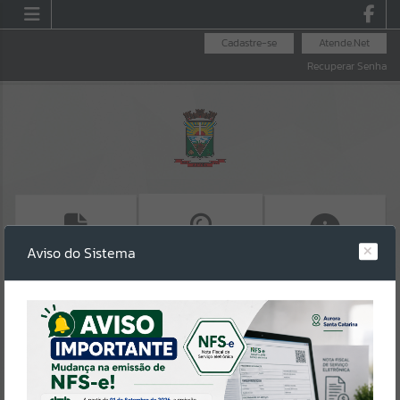
Cadastre-se
Atende.Net
Recuperar Senha
Aviso do Sistema
EMITIR IPTU
ACESSO A
SALA DO
INFORMAÇÃO
EMPREENDEDOR
Erro
SISTEMA
Gerenciamento do Sistema
CÓDIGO DA MENSAGEM:
EST-000040
Ocorreu um erro de script: