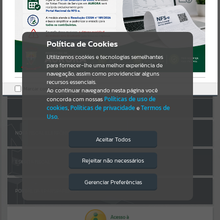
Uncaught SyntaxError: Unexpected token '('
https://aurora.atende.net/cidadao/pagina/static/bundle/wpo_index_
Resultados para
""
2_base_l2_portal_editores_sync_b1af0104912828a556f25727bdc1cda
AUTOATENDIMENTO
e.js?v=3275eb17:47
Verificar Mais Detalhes
Portais
Política de Cookies
OK
Utilizamos cookies e tecnologias semelhantes
Por favor, aguarde...
para fornecer-lhe uma melhor experiência de
navegação, assim como providenciar alguns
Entrar
NOTÍCIAS
recursos essenciais.
Marcar como lido.
Cadastre-se
|
Recuperar Senha
Ao continuar navegando nesta página você
concorda com nossas
Políticas de uso de
Por favor, aguarde...
ACESSAR SEM LOGIN
cookies
,
Políticas de privacidade
e
Termos de
Uso
.
SUBPORTAIS
NOTA FISCAL ELETRÔNICA
Aceitar Todos
Por favor, aguarde...
Rejeitar não necessários
ESCRITA FISCAL
Isto significa que diversos recursos
providenciados poderão não estar
disponíveis.
Gerenciar Preferências
SERVIÇOS
PORTAL DA TRANSPARÊNCIA
Por favor, aguarde...