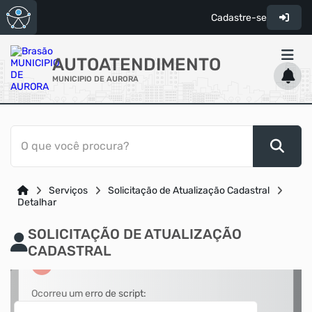
Cadastre-se
AUTOATENDIMENTO
MUNICIPIO DE AURORA
ACESSO RÁPIDO
O que você procura?
Acessibilidade
Cidadão
Serviços
Solicitação de Atualização Cadastral
Transparência
Detalhar
SOLICITAÇÃO DE ATUALIZAÇÃO
CADASTRAL