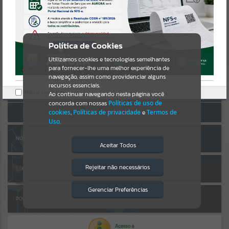
Uncaught SyntaxError: Unexpected token '('
https://aurora.atende.net/cidadao/pagina/static/bundle/wpo_index_
Resultados para
""
2_base_l2_portal_editores_sync_b1af0104912828a556f25727bdc1cda
AUTOATENDIMENTO
e.js?v=3275eb17:47
Verificar Mais Detalhes
Portais
Política de Cookies
OK
Utilizamos cookies e tecnologias semelhantes
Por favor, aguarde...
para fornecer-lhe uma melhor experiência de
navegação, assim como providenciar alguns
Entrar
NOTÍCIAS
recursos essenciais.
Marcar como lido.
Cadastre-se
|
Recuperar Senha
Ao continuar navegando nesta página você
concorda com nossas
Políticas de uso de
Por favor, aguarde...
ACESSAR SEM LOGIN
cookies
,
Políticas de privacidade
e
Termos de
Uso
.
SUBPORTAIS
NOTA FISCAL ELETRÔNICA
Aceitar Todos
Por favor, aguarde...
Rejeitar não necessários
ESCRITA FISCAL
Isto significa que diversos recursos
providenciados poderão não estar
disponíveis.
Gerenciar Preferências
SERVIÇOS
PORTAL DA TRANSPARÊNCIA
Por favor, aguarde...