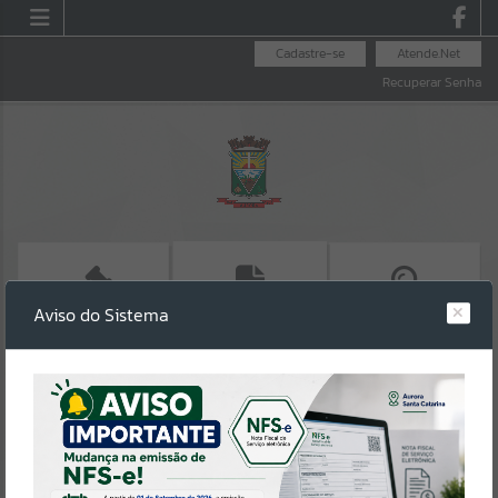
Cadastre-se
Atende.Net
Recuperar Senha
Aviso do Sistema
CONSULTA LICITAÇÃO
EMITIR IPTU
SALA DO
EMPREENDEDOR
Erro
SISTEMA
Gerenciamento do Sistema
CÓDIGO DA MENSAGEM:
EST-000040
Ocorreu um erro de script: