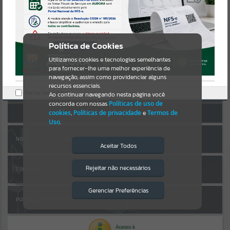
Uncaught SyntaxError: Unexpected token '('
https://aurora.atende.net/cidadao/pagina/static/bundle/wpo_index_
Resultados para
""
2_base_l2_portal_editores_sync_b1af0104912828a556f25727bdc1cda
AUTOATENDIMENTO
e.js?v=3275eb17:47
Verificar Mais Detalhes
Portais
Política de Cookies
OK
Utilizamos cookies e tecnologias semelhantes
Por favor, aguarde...
para fornecer-lhe uma melhor experiência de
navegação, assim como providenciar alguns
Entrar
NOTÍCIAS
recursos essenciais.
Marcar como lido.
Cadastre-se
|
Recuperar Senha
Ao continuar navegando nesta página você
concorda com nossas
Políticas de uso de
Por favor, aguarde...
ACESSAR SEM LOGIN
cookies
,
Políticas de privacidade
e
Termos de
Uso
.
SUBPORTAIS
NOTA FISCAL ELETRÔNICA
Aceitar Todos
Por favor, aguarde...
Rejeitar não necessários
ESCRITA FISCAL
Isto significa que diversos recursos
providenciados poderão não estar
disponíveis.
Gerenciar Preferências
SERVIÇOS
PORTAL DA TRANSPARÊNCIA
Por favor, aguarde...