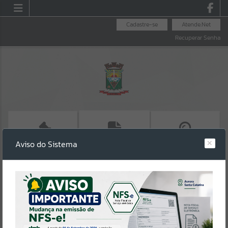
Cadastre-se
Atende.Net
Recuperar Senha
Aviso do Sistema
CONSULTA LICITAÇÃO
SALA DO
EMITIR IPTU
EMPREENDEDOR
Erro
SISTEMA
Gerenciamento do Sistema
CÓDIGO DA MENSAGEM:
EST-000040
Ocorreu um erro de script: