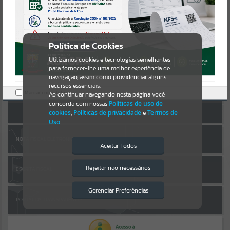
Uncaught SyntaxError: Unexpected token '('
https://aurora.atende.net/cidadao/pagina/static/bundle/wpo_index_
Resultados para
""
2_base_l2_portal_editores_sync_b1af0104912828a556f25727bdc1cda
AUTOATENDIMENTO
e.js?v=3275eb17:47
Verificar Mais Detalhes
Portais
Política de Cookies
OK
Utilizamos cookies e tecnologias semelhantes
Por favor, aguarde...
para fornecer-lhe uma melhor experiência de
navegação, assim como providenciar alguns
Entrar
NOTÍCIAS
recursos essenciais.
Marcar como lido.
Cadastre-se
|
Recuperar Senha
Ao continuar navegando nesta página você
concorda com nossas
Políticas de uso de
Por favor, aguarde...
ACESSAR SEM LOGIN
cookies
,
Políticas de privacidade
e
Termos de
Uso
.
SUBPORTAIS
NOTA FISCAL ELETRÔNICA
Aceitar Todos
Por favor, aguarde...
Rejeitar não necessários
ESCRITA FISCAL
Isto significa que diversos recursos
providenciados poderão não estar
disponíveis.
Gerenciar Preferências
SERVIÇOS
PORTAL DA TRANSPARÊNCIA
Por favor, aguarde...