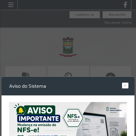
Cadastre-se
Atende.Net
Recuperar Senha
Aviso do Sistema
EMITIR IPTU
ACESSO A
SALA DO
INFORMAÇÃO
EMPREENDEDOR
Erro
SISTEMA
Gerenciamento do Sistema
CÓDIGO DA MENSAGEM:
EST-000040
Ocorreu um erro de script: