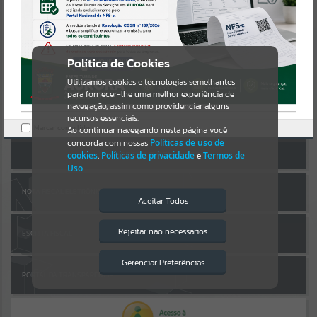
Uncaught SyntaxError: Unexpected token '('
https://aurora.atende.net/cidadao/pagina/static/bundle/wpo_index_
Resultados para
""
2_base_l2_portal_editores_sync_b1af0104912828a556f25727bdc1cda
AUTOATENDIMENTO
e.js?v=3275eb17:47
Verificar Mais Detalhes
Portais
Política de Cookies
OK
Utilizamos cookies e tecnologias semelhantes
Por favor, aguarde...
para fornecer-lhe uma melhor experiência de
navegação, assim como providenciar alguns
Entrar
NOTÍCIAS
recursos essenciais.
Marcar como lido.
Cadastre-se
|
Recuperar Senha
Ao continuar navegando nesta página você
concorda com nossas
Políticas de uso de
Por favor, aguarde...
ACESSAR SEM LOGIN
cookies
,
Políticas de privacidade
e
Termos de
Uso
.
SUBPORTAIS
NOTA FISCAL ELETRÔNICA
Aceitar Todos
Por favor, aguarde...
Rejeitar não necessários
ESCRITA FISCAL
Isto significa que diversos recursos
providenciados poderão não estar
disponíveis.
Gerenciar Preferências
SERVIÇOS
PORTAL DA TRANSPARÊNCIA
Por favor, aguarde...