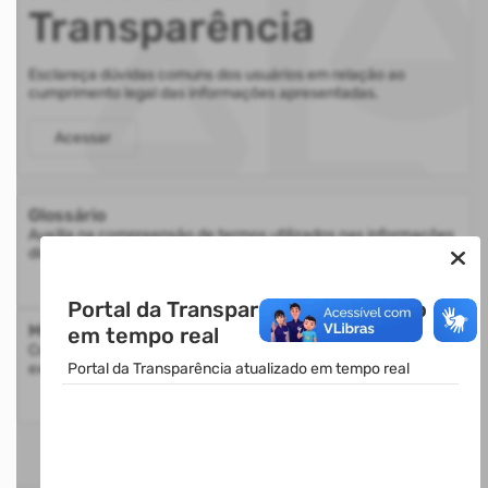
Transparência
Esclareça dúvidas comuns dos usuários em relação ao
cumprimento legal das informações apresentadas.
Acessar
Glossário
Auxilia na compreensão de termos utilizados nas informações
disponibilizadas.
Portal da Transparência atualizado
Mapa do Site
em tempo real
Consulte a estrutura do Portal da Transparência com a
exibição de todos os itens disponíveis
Portal da Transparência atualizado em tempo real
ESTATÍSTICAS