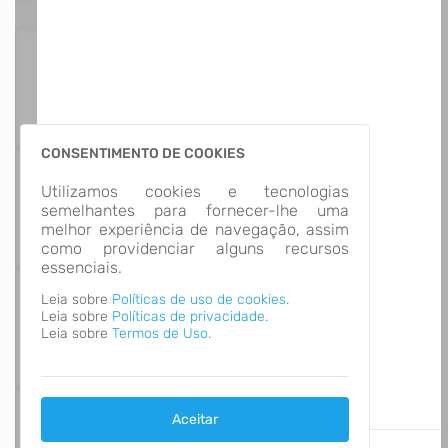
74
Itens para
Consultar
CONSENTIMENTO DE COOKIES
9
Utilizamos cookies e tecnologias
Grupos de
semelhantes para fornecer-lhe uma
Informação
melhor experiência de navegação, assim
como providenciar alguns recursos
essenciais.
Leia sobre
Políticas de uso de cookies.
Leia sobre
Políticas de privacidade.
Número de Acessos
704,902
Leia sobre
Termos de Uso.
Aceitar
Última Atualização